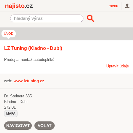
Najisto.cz
menu
ÚVOD
LZ Tuning (Kladno - Dubí)
Prodej a montáž autodoplňků.
Upravit údaje
web:
www.lztuning.cz
Dr. Steinera 335
Kladno - Dubí
272 01
MAPA
NAVIGOVAT
VOLAT