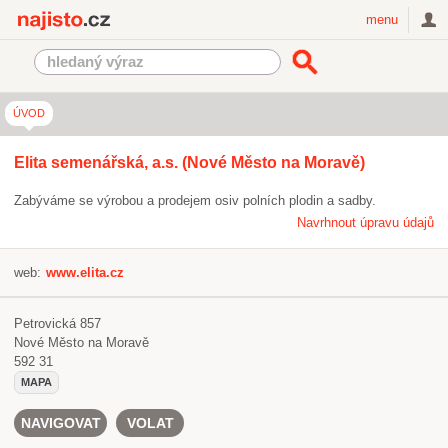
Najisto.cz
menu
ÚVOD
Elita semenářská, a.s. (Nové Město na Moravě)
Zabýváme se výrobou a prodejem osiv polních plodin a sadby.
Navrhnout úpravu údajů
web:
www.elita.cz
Petrovická 857
Nové Město na Moravě
592 31
MAPA
NAVIGOVAT
VOLAT