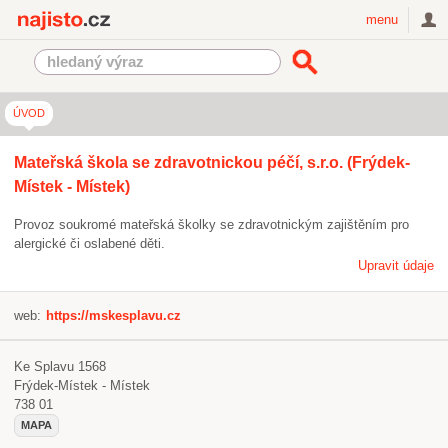
Najisto.cz
menu
ÚVOD
Mateřská škola se zdravotnickou péčí, s.r.o. (Frýdek-
Místek - Místek)
Provoz soukromé mateřská školky se zdravotnickým zajištěním pro
alergické či oslabené děti.
Upravit údaje
web:
https://mskesplavu.cz
Ke Splavu 1568
Frýdek-Místek - Místek
738 01
MAPA