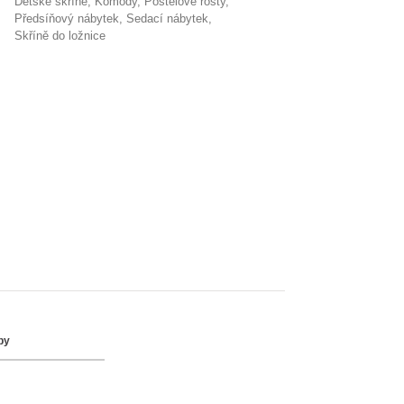
dětské skříně
komody
postelové rošty
předsíňový nábytek
sedací nábytek
skříně do ložnice
by