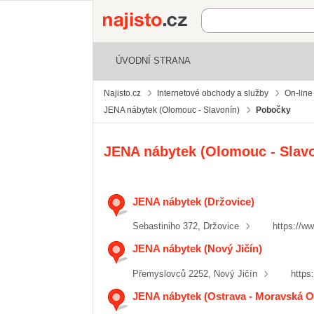
Najisto.cz
ÚVODNÍ STRANA
Najisto.cz
Internetové obchody a služby
On-line
JENA nábytek (Olomouc - Slavonín)
Pobočky
JENA nábytek (Olomouc - Slavo
JENA nábytek (Držovice)
Sebastiniho 372, Držovice
https://w
JENA nábytek (Nový Jičín)
Přemyslovců 2252, Nový Jičín
https
JENA nábytek (Ostrava - Moravská O