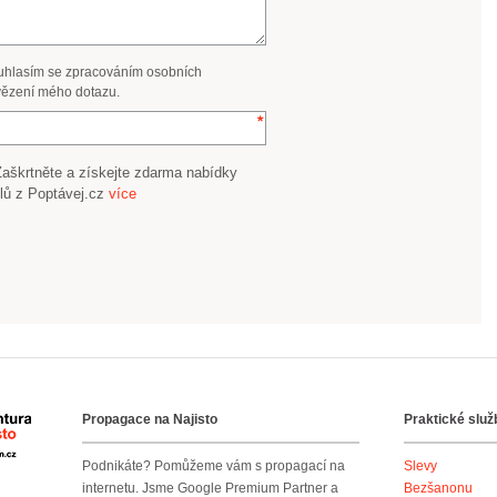
uhlasím se zpracováním osobních
ězení mého dotazu.
Zaškrtněte a získejte zdarma nabídky
lů z Poptávej.cz
více
Propagace na Najisto
Praktické služ
Agentura Najisto
Podnikáte? Pomůžeme vám s propagací na
Slevy
internetu. Jsme Google Premium Partner a
Bezšanonu