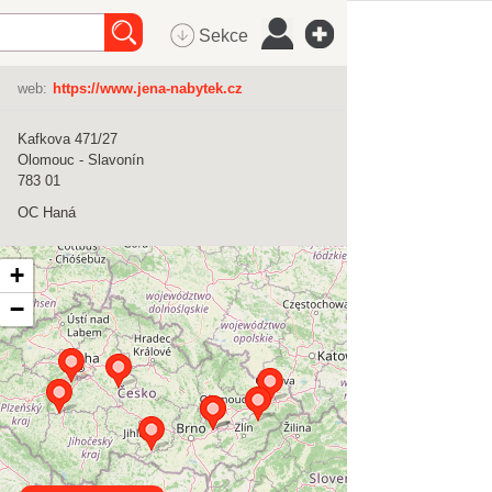
Sekce
web:
https://www.jena-nabytek.cz
Kafkova 471/27
Olomouc - Slavonín
783 01
OC Haná
+
−