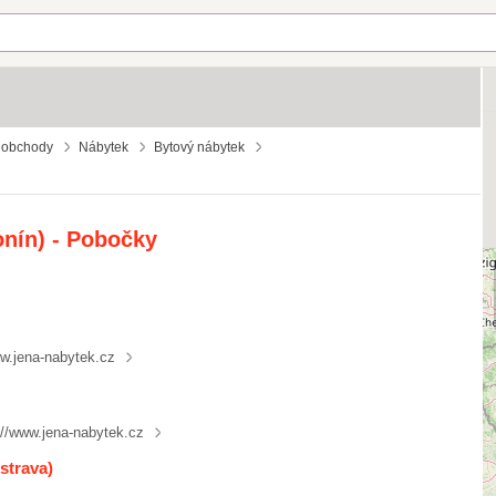
 obchody
Nábytek
Bytový nábytek
nín) - Pobočky
ww.jena-nabytek.cz
://www.jena-nabytek.cz
strava)