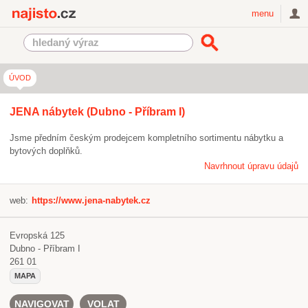
Najisto.cz
menu
ÚVOD
JENA nábytek (Dubno - Příbram I)
Jsme předním českým prodejcem kompletního sortimentu nábytku a
bytových doplňků.
Navrhnout úpravu údajů
web:
https://www.jena-nabytek.cz
Evropská 125
Dubno - Příbram I
261 01
MAPA
NAVIGOVAT
VOLAT