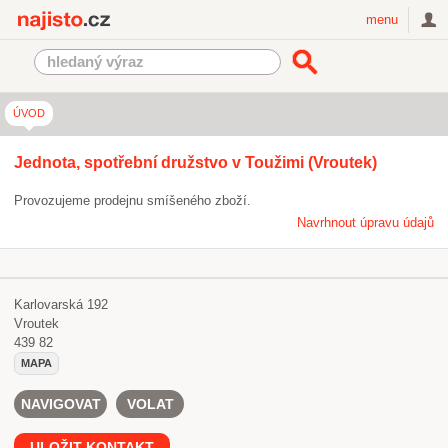
Najisto.cz
menu
ÚVOD
Jednota, spotřební družstvo v Toužimi (Vroutek)
Provozujeme prodejnu smíšeného zboží.
Navrhnout úpravu údajů
Karlovarská 192
Vroutek
439 82
MAPA
NAVIGOVAT
VOLAT
ULOŽIT KONTAKT