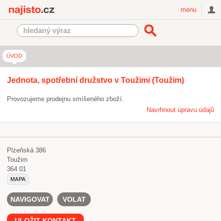
Najisto.cz
menu
ÚVOD
Jednota, spotřební družstvo v Toužimi (Toužim)
Provozujeme prodejnu smíšeného zboží.
Navrhnout úpravu údajů
Plzeňská 386
Toužim
364 01
MAPA
NAVIGOVAT
VOLAT
ULOŽIT KONTAKT