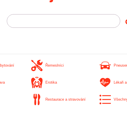
ubytování
Řemeslníci
Pneuser
ava
Erotika
Lékaři a
Restaurace a stravování
Všechn