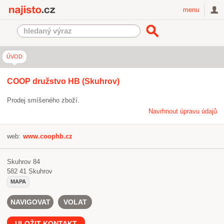
Najisto.cz
menu
ÚVOD
COOP družstvo HB (Skuhrov)
Prodej smíšeného zboží.
Navrhnout úpravu údajů
web:
www.coophb.cz
Skuhrov 84
582 41
Skuhrov
MAPA
NAVIGOVAT
VOLAT
ULOŽIT KONTAKT