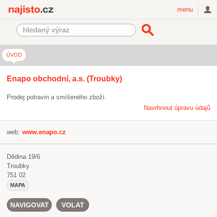
Najisto.cz
menu
ÚVOD
Enapo obchodní, a.s. (Troubky)
Prodej potravin a smíšeného zboží.
Navrhnout úpravu údajů
web:
www.enapo.cz
Dědina 19/6
Troubky
751 02
MAPA
NAVIGOVAT
VOLAT