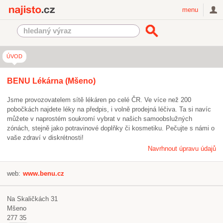
Najisto.cz
menu
ÚVOD
BENU Lékárna (Mšeno)
Jsme provozovatelem sítě lékáren po celé ČR. Ve více než 200
pobočkách najdete léky na předpis, i volně prodejná léčiva. Ta si navíc
můžete v naprostém soukromí vybrat v našich samoobslužných
zónách, stejně jako potravinové doplňky či kosmetiku. Pečujte s námi o
vaše zdraví v diskrétnosti!
Navrhnout úpravu údajů
web:
www.benu.cz
Na Skaličkách 31
Mšeno
277 35