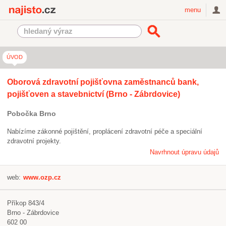
Najisto.cz
menu
ÚVOD
Oborová zdravotní pojišťovna zaměstnanců bank,
pojišťoven a stavebnictví (Brno - Zábrdovice)
Pobočka Brno
Nabízíme zákonné pojištění, proplácení zdravotní péče a speciální
zdravotní projekty.
Navrhnout úpravu údajů
web:
www.ozp.cz
Příkop 843/4
Brno - Zábrdovice
602 00