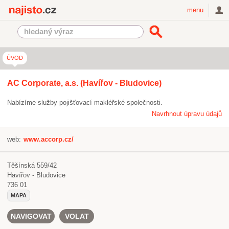
Najisto.cz
menu
ÚVOD
AC Corporate, a.s. (Havířov - Bludovice)
Nabízíme služby pojišťovací makléřské společnosti.
Navrhnout úpravu údajů
web:
www.accorp.cz/
Těšínská 559/42
Havířov - Bludovice
736 01
MAPA
NAVIGOVAT
VOLAT