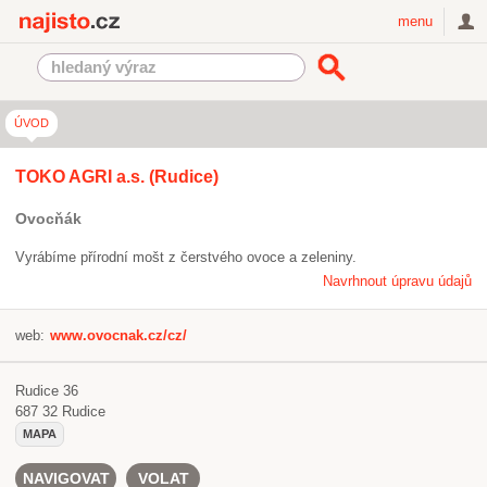
Najisto.cz
menu
ÚVOD
TOKO AGRI a.s. (Rudice)
Ovocňák
Vyrábíme přírodní mošt z čerstvého ovoce a zeleniny.
Navrhnout úpravu údajů
web:
www.ovocnak.cz/cz/
Rudice 36
687 32
Rudice
MAPA
NAVIGOVAT
VOLAT