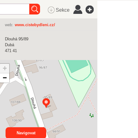
Sekce
web:
www.cistebydleni.cz/
Dlouhá 95/89
Dubá
471 41
+
−
Navigovat