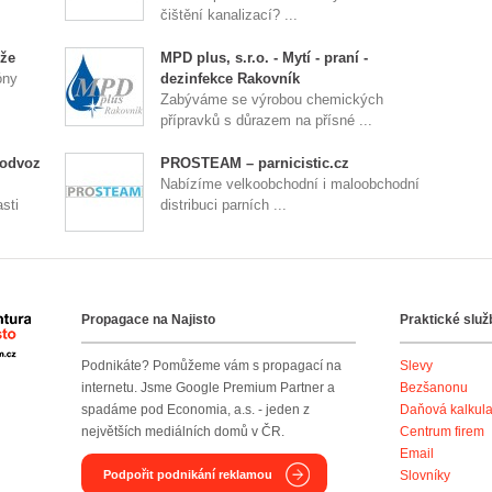
čištění kanalizací? ...
ože
MPD plus, s.r.o. - Mytí - praní -
óny
dezinfekce Rakovník
Zabýváme se výrobou chemických
přípravků s důrazem na přísné ...
 odvoz
PROSTEAM – parnicistic.cz
Nabízíme velkoobchodní i maloobchodní
sti
distribuci parních ...
Propagace na Najisto
Praktické služ
Agentura Najisto
Podnikáte? Pomůžeme vám s propagací na
Slevy
internetu. Jsme Google Premium Partner a
Bezšanonu
spadáme pod Economia, a.s. - jeden z
Daňová kalkul
největších mediálních domů v ČR.
Centrum firem
Email
Podpořit podnikání reklamou
Slovníky