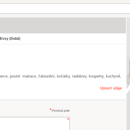
Evsy (Dubá)
oberce, postel. matrace, čalounění, kočárky, radiátory, koupelny, kuchyně,
Upravit údaje
Povinná pole