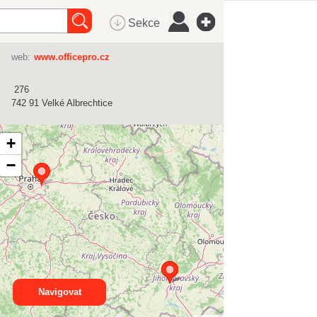
Sekce
web:
www.officepro.cz
276
742 91
Velké Albrechtice
+
−
Navigovat