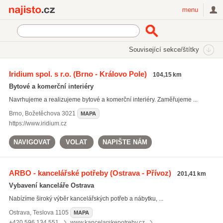
Najisto.cz
menu
SEKCE
ŠTÍTKY
Související sekce/štítky
Najisto.cz
kancelářské židle
Iridium spol. s r.o.
(Brno - Královo Pole)
104,15 km
kancelářské židle
(499)
Bytové a komerční interiéry
kancelářské vybavení
(727)
Navrhujeme a realizujeme bytové a komerční interiéry. Zaměřujeme ...
jídelní stoly
(438)
Brno
,
Božetěchova 3021
MAPA
Všechny související štítky
https://www.iridium.cz
NAVIGOVAT
VOLAT
NAPIŠTE NÁM
ARBO - kancelářské potřeby
(Ostrava - Přívoz)
201,41 km
Vybavení kanceláře Ostrava
Nabízíme široký výběr kancelářských potřeb a nábytku, ...
Ostrava
,
Teslova 1105
MAPA
+420 596 134 551
www.kancelarskepotreby.cz