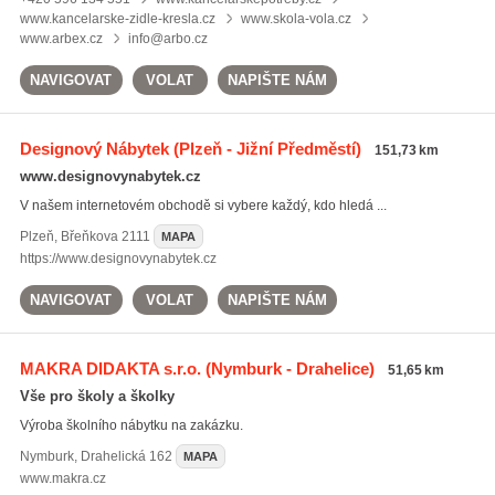
www.kancelarske-zidle-kresla.cz
www.skola-vola.cz
www.arbex.cz
info@arbo.cz
NAVIGOVAT
VOLAT
NAPIŠTE NÁM
Designový Nábytek
(Plzeň - Jižní Předměstí)
151,73 km
www.designovynabytek.cz
V našem internetovém obchodě si vybere každý, kdo hledá ...
Plzeň
,
Břeňkova 2111
MAPA
https://www.designovynabytek.cz
NAVIGOVAT
VOLAT
NAPIŠTE NÁM
MAKRA DIDAKTA s.r.o.
(Nymburk - Drahelice)
51,65 km
Vše pro školy a školky
Výroba školního nábytku na zakázku.
Nymburk
,
Drahelická 162
MAPA
www.makra.cz