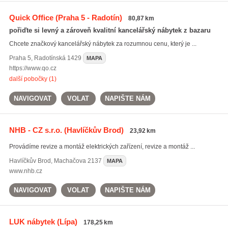
Quick Office
(Praha 5 - Radotín)
80,87 km
pořiďte si levný a zároveň kvalitní kancelářský nábytek z bazaru
Chcete značkový kancelářský nábytek za rozumnou cenu, který je ...
Praha 5
,
Radotínská 1429
MAPA
https://www.qo.cz
další pobočky (1)
NAVIGOVAT
VOLAT
NAPIŠTE NÁM
NHB - CZ s.r.o.
(Havlíčkův Brod)
23,92 km
Provádíme revize a montáž elektrických zařízení, revize a montáž ...
Havlíčkův Brod
,
Machačova 2137
MAPA
www.nhb.cz
NAVIGOVAT
VOLAT
NAPIŠTE NÁM
LUK nábytek
(Lípa)
178,25 km