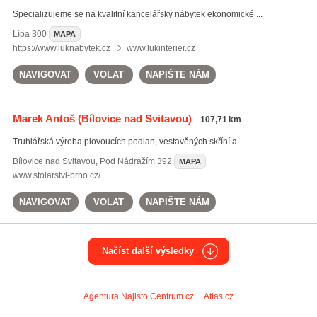
Specializujeme se na kvalitní kancelářský nábytek ekonomické ...
Lípa
300
MAPA
https://www.luknabytek.cz
www.lukinterier.cz
NAVIGOVAT
VOLAT
NAPIŠTE NÁM
Marek Antoš
(Bílovice nad Svitavou)
107,71 km
Truhlářská výroba plovoucích podlah, vestavěných skříní a ...
Bílovice nad Svitavou
,
Pod Nádražím 392
MAPA
www.stolarstvi-brno.cz/
NAVIGOVAT
VOLAT
NAPIŠTE NÁM
Načíst další výsledky
Agentura Najisto
Centrum.cz
Atlas.cz