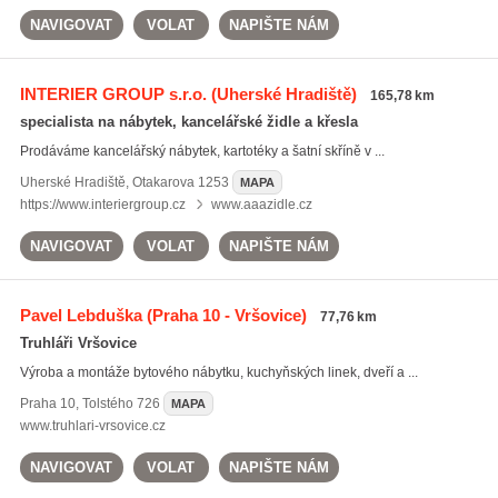
NAVIGOVAT
VOLAT
NAPIŠTE NÁM
INTERIER GROUP s.r.o.
(Uherské Hradiště)
165,78 km
specialista na nábytek, kancelářské židle a křesla
Prodáváme kancelářský nábytek, kartotéky a šatní skříně v ...
Uherské Hradiště
,
Otakarova 1253
MAPA
https://www.interiergroup.cz
www.aaazidle.cz
NAVIGOVAT
VOLAT
NAPIŠTE NÁM
Pavel Lebduška
(Praha 10 - Vršovice)
77,76 km
Truhláři Vršovice
Výroba a montáže bytového nábytku, kuchyňských linek, dveří a ...
Praha 10
,
Tolstého 726
MAPA
www.truhlari-vrsovice.cz
NAVIGOVAT
VOLAT
NAPIŠTE NÁM