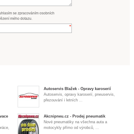
uhlasím se zpracováním osobních
ězení mého dotazu.
Autoservis Blažek - Opravy karoserií
Autoservis, opravy karoserií, pneuservis,
přezouvání i letních ...
ovace
Akcnipneu.cz - Prodej pneumatik
Nové pneumatiky na všechna auta a
práce,
motocykly přímo od výrobců, ...