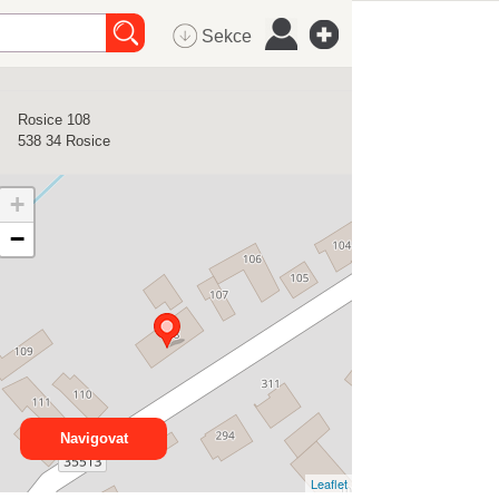
Sekce
Rosice 108
538 34
Rosice
+
−
Navigovat
Leaflet