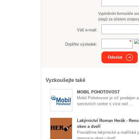
Vyplněním formuláře so
údajů za účelem zodpov
Váš e-mail:
Doplňte výsledek:
Odeslat
Vyzkoušejte také
MOBIL POHOTOVOST
Mobil Pohotovost je síť prodejen a
servisních center s více než ...
Lakýrnictví Roman Herák - Ren
oken a dveří
Provádíme lakýrnické a malířské 
renovace oken i dveří ...