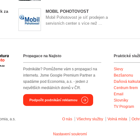
k za
MOBIL POHOTOVOST
Mobil Pohotovost je síť prodejen a
servisních center s více než ...
Propagace na Najisto
Praktické služ
Agentura Najisto
Podnikáte? Pomůžeme vám s propagací na
Slevy
internetu. Jsme Google Premium Partner a
Bezšanonu
spadáme pod Economia, a.s. - jeden z
Daňová kalkul
největších mediálních domů v ČR.
Centrum firem
Email
Podpořit podnikání reklamou
Slovníky
TV Program
mia, a.s.
O nás
Všechny služby
Volná místa
Ochr
Nastavení soukromí