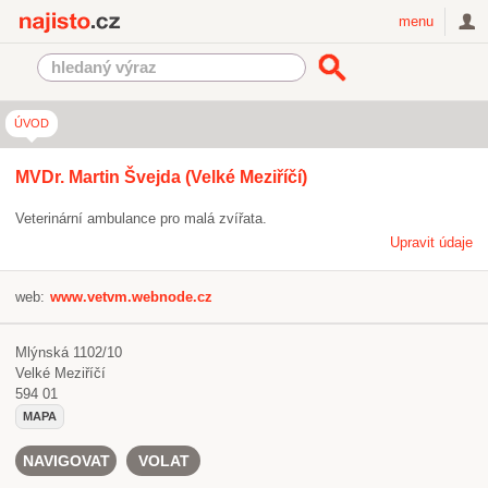
Najisto.cz
menu
ÚVOD
MVDr. Martin Švejda (Velké Meziříčí)
Veterinární ambulance pro malá zvířata.
Upravit údaje
web:
www.vetvm.webnode.cz
Mlýnská 1102/10
Velké Meziříčí
594 01
MAPA
NAVIGOVAT
VOLAT