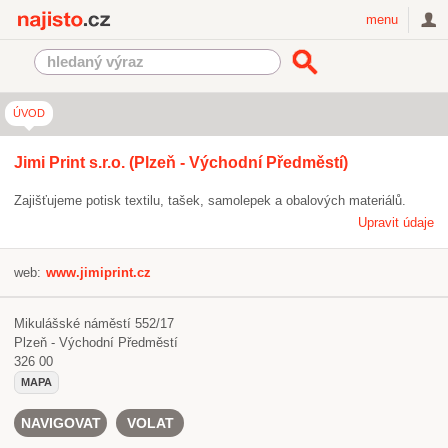
Najisto.cz
menu
ÚVOD
Jimi Print s.r.o. (Plzeň - Východní Předměstí)
Zajišťujeme potisk textilu, tašek, samolepek a obalových materiálů.
Upravit údaje
web:
www.jimiprint.cz
Mikulášské náměstí 552/17
Plzeň - Východní Předměstí
326 00
MAPA
NAVIGOVAT
VOLAT