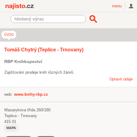
Najisto.cz
menu
ÚVOD
Tomáš Chytrý (Teplice - Trnovany)
RBP Knihkupectví
Zajišťování prodeje knih různých žánrů.
Upravit údaje
web:
www.knihy-rbp.cz
Masarykova třída 260/180
Teplice - Trnovany
415 01
MAPA