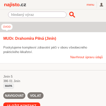
Najisto.cz
menu
ÚVOD
MUDr. Drahomíra Pilná (Jinín)
Poskytujeme komplexní zdravotní péči v oboru všeobecného
praktického lékařství.
Navrhnout úpravu údajů
Jinín 5
386 01
Jinín
MAPA
NAVIGOVAT
VOLAT
ULOŽIT KONTAKT