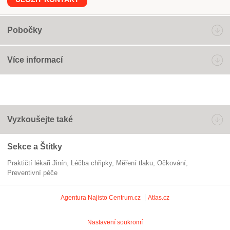
Pobočky
Více informací
Vyzkoušejte také
Sekce a Štítky
Praktičtí lékaři Jinín
léčba chřipky
měření tlaku
očkování
preventivní péče
Agentura Najisto
Centrum.cz
Atlas.cz
Nastavení soukromí