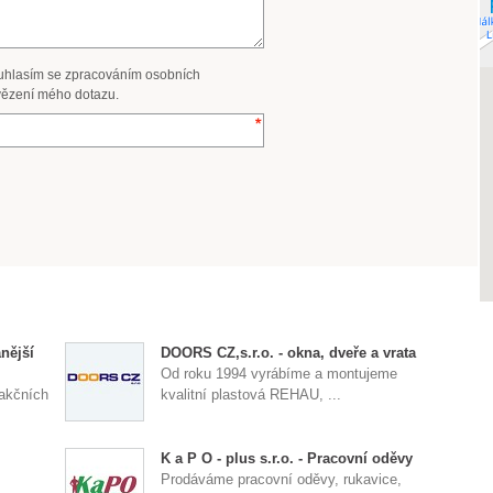
uhlasím se zpracováním osobních
ězení mého dotazu.
nější
DOORS CZ,s.r.o. - okna, dveře a vrata
Od roku 1994 vyrábíme a montujeme
 akčních
kvalitní plastová REHAU, ...
K a P O - plus s.r.o. - Pracovní oděvy
Prodáváme pracovní oděvy, rukavice,