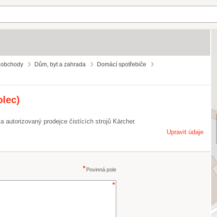
 obchody
Dům, byt a zahrada
Domácí spotřebiče
lec)
 a autorizovaný prodejce čistících strojů Kärcher.
Upravit údaje
Povinná pole