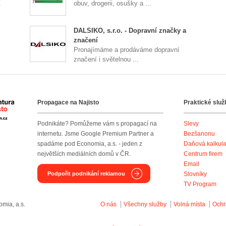
.
obuv, drogerii, osušky a ...
DALSIKO, s.r.o. - Dopravní značky a
značení
Pronajímáme a prodáváme dopravní
značení i světelnou ...
Propagace na Najisto
Praktické služ
Agentura Najisto
Podnikáte? Pomůžeme vám s propagací na
Slevy
internetu. Jsme Google Premium Partner a
Bezšanonu
spadáme pod Economia, a.s. - jeden z
Daňová kalkul
největších mediálních domů v ČR.
Centrum firem
Email
Podpořit podnikání reklamou
Slovníky
TV Program
mia, a.s.
O nás
Všechny služby
Volná místa
Ochr