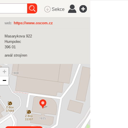
Sekce
web:
https://www.oscom.cz
Masarykova 922
Humpolec
396 01
areál strojíren
+
−