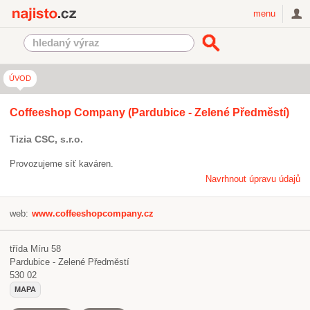
Najisto.cz
menu
ÚVOD
Coffeeshop Company (Pardubice - Zelené Předměstí)
Tizia CSC, s.r.o.
Provozujeme síť kaváren.
Navrhnout úpravu údajů
web:
www.coffeeshopcompany.cz
třída Míru 58
Pardubice - Zelené Předměstí
530 02
MAPA