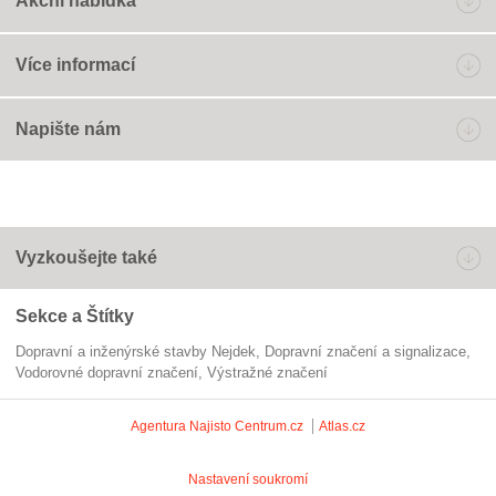
Akční nabídka
Více informací
Napište nám
Vyzkoušejte také
Sekce a Štítky
Dopravní a inženýrské stavby Nejdek
Dopravní značení a signalizace
vodorovné dopravní značení
výstražné značení
Agentura Najisto
Centrum.cz
Atlas.cz
Nastavení soukromí