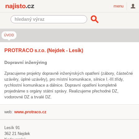
Najisto.cz
menu
ÚVOD
PROTRACO s.r.o.
(Nejdek - Lesík)
Dopravní inženýring
Zpracujeme projekty dopravně inženýrských opatření (zábory, částečné
uzávěry, úplné uzávěry), pro místní komunikace, silnice I.-III.třídy,
rychlostní komunikace a dálnice. Dopravní opatření kompletně
projednáme s orgány státní správy. Realizujeme přechodné DZ,
vodorovné DZ a trvalé DZ.
web:
www.protraco.cz
Lesík 91
362 21
Nejdek