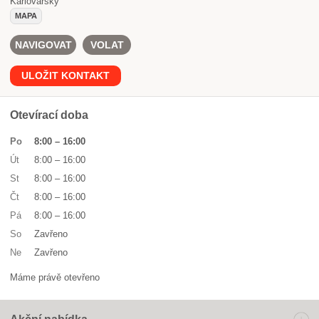
Karlovarský
MAPA
NAVIGOVAT
VOLAT
ULOŽIT KONTAKT
Otevírací doba
Po
8:00
–
16:00
Út
8:00
–
16:00
St
8:00
–
16:00
Čt
8:00
–
16:00
Pá
8:00
–
16:00
So
Zavřeno
Ne
Zavřeno
Máme právě otevřeno