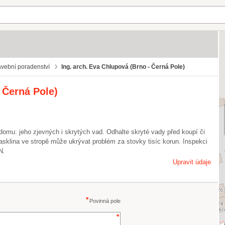
avební poradenství
Ing. arch. Eva Chlupová (Brno - Černá Pole)
 Černá Pole)
 domu: jeho zjevných i skrytých vad. Odhalte skryté vady před koupí či
asklina ve stropě může ukrývat problém za stovky tisíc korun. Inspekci
N.
Upravit údaje
Povinná pole