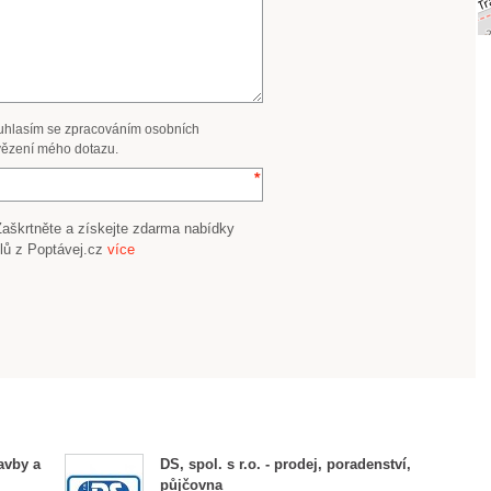
uhlasím se zpracováním osobních
ězení mého dotazu.
Zaškrtněte a získejte zdarma nabídky
lů z Poptávej.cz
více
avby a
DS, spol. s r.o. - prodej, poradenství,
půjčovna