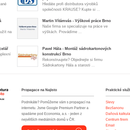
vané
Hledáte profi distributora výrobků
společnosti KRAUSE? Kupte si ...
á
Martin Vítámvás - Výškové práce Brno
Naše firma se specializuje na práce ve
užít na
výškách. Provádíme ...
celář
Pavel Hála - Montáž sádrokartonových
mplexní
konstrukcí Brno
Rekonstruujete? Objednejte si firmu
Sádrokartony Hála a starosti ...
Propagace na Najisto
Praktické služ
Agentura Najisto
Podnikáte? Pomůžeme vám s propagací na
Slevy
internetu. Jsme Google Premium Partner a
Bezšanonu
spadáme pod Economia, a.s. - jeden z
Daňová kalkul
největších mediálních domů v ČR.
Centrum firem
Email