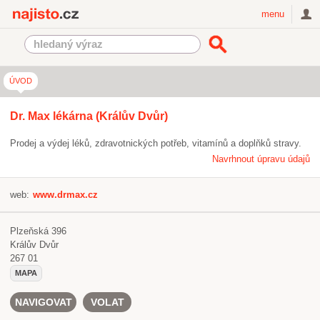
Najisto.cz
menu
ÚVOD
Dr. Max lékárna (Králův Dvůr)
Prodej a výdej léků, zdravotnických potřeb, vitamínů a doplňků stravy.
Navrhnout úpravu údajů
web:
www.drmax.cz
Plzeňská 396
Králův Dvůr
267 01
MAPA
NAVIGOVAT
VOLAT