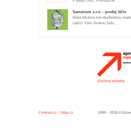
v oboru ORL. Provádíme ...
Samarium s.r.o. - prodej léčiv
Naše lékárna má dlouholetou tradi
nabízí Vám širokou řadu ...
Všechny kontakty
Centrum.cz
Atlas.cz
1999 – 2026 © Econo