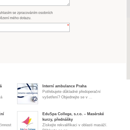
uhlasím se zpracováním osobních
ězení mého dotazu.
á
Interní ambulance Praha
Potřebujete důkladné předoperační
má
vyšetření? Objednejte se v ...
ční
EduSpa College, s.r.o. – Masérské
kurzy, přednášky
činnost
Získejte rekvalifikaci v oblasti masáží.