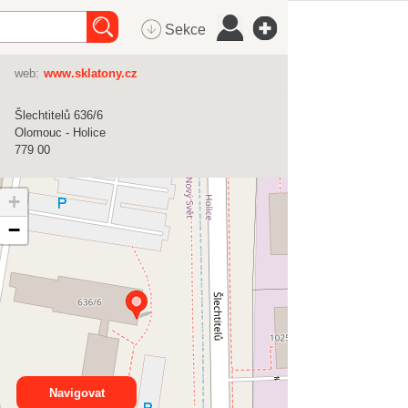
Sekce
web:
www.sklatony.cz
Šlechtitelů 636/6
Olomouc - Holice
779 00
+
−
Navigovat