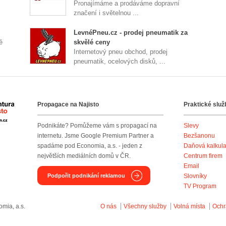
Pronajímáme a prodáváme dopravní
značení i světelnou ...
LevnéPneu.cz - prodej pneumatik za
ě
skvělé ceny
Internetový pneu obchod, prodej
pneumatik, ocelových disků, ...
Propagace na Najisto
Praktické služ
Agentura Najisto
Podnikáte? Pomůžeme vám s propagací na
Slevy
internetu. Jsme Google Premium Partner a
Bezšanonu
spadáme pod Economia, a.s. - jeden z
Daňová kalkul
největších mediálních domů v ČR.
Centrum firem
Email
Podpořit podnikání reklamou
Slovníky
TV Program
mia, a.s.
O nás
Všechny služby
Volná místa
Ochr