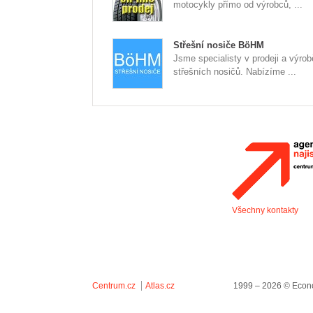
motocykly přímo od výrobců, ...
Střešní nosiče BöHM
Jsme specialisty v prodeji a výrob
střešních nosičů. Nabízíme ...
Všechny kontakty
Centrum.cz
Atlas.cz
1999 – 2026 © Econo