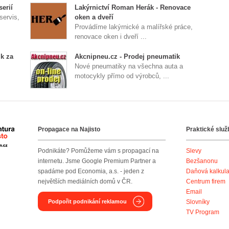
erií
Lakýrnictví Roman Herák - Renovace
servis,
oken a dveří
Provádíme lakýrnické a malířské práce,
renovace oken i dveří ...
k za
Akcnipneu.cz - Prodej pneumatik
Nové pneumatiky na všechna auta a
motocykly přímo od výrobců, ...
Propagace na Najisto
Praktické služ
Agentura Najisto
Podnikáte? Pomůžeme vám s propagací na
Slevy
internetu. Jsme Google Premium Partner a
Bezšanonu
spadáme pod Economia, a.s. - jeden z
Daňová kalkul
největších mediálních domů v ČR.
Centrum firem
Email
Podpořit podnikání reklamou
Slovníky
TV Program