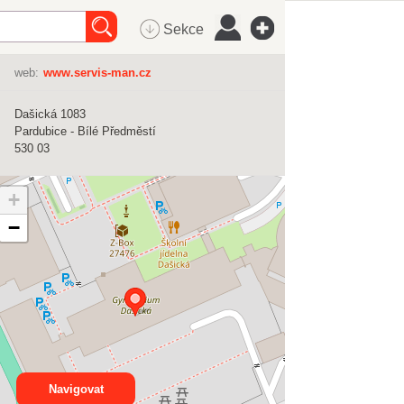
Sekce
web:
www.servis-man.cz
Dašická 1083
Pardubice - Bílé Předměstí
530 03
+
−
Navigovat