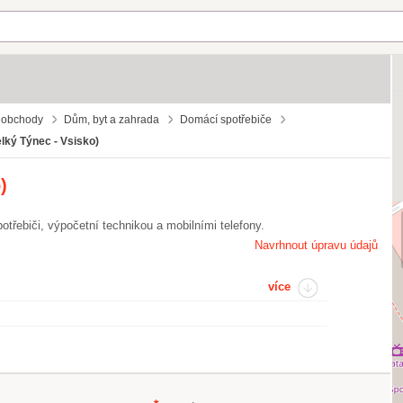
 obchody
Dům, byt a zahrada
Domácí spotřebiče
lký Týnec - Vsisko)
)
třebiči, výpočetní technikou a mobilními telefony.
Navrhnout úpravu údajů
více