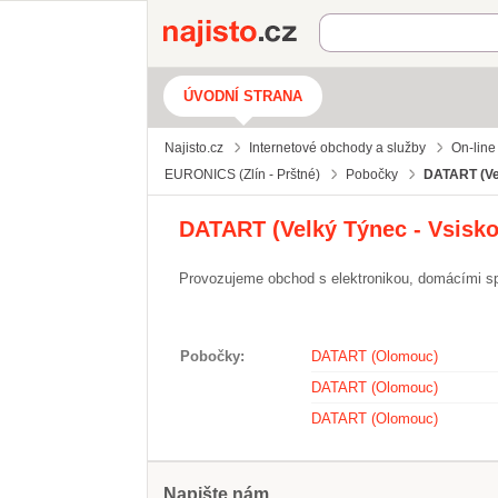
Najisto.cz
ÚVODNÍ STRANA
Najisto.cz
Internetové obchody a služby
On-line
EURONICS (Zlín - Prštné)
Pobočky
DATART (Ve
DATART (Velký Týnec - Vsisko
Provozujeme obchod s elektronikou, domácími spo
Pobočky
DATART (Olomouc)
DATART (Olomouc)
DATART (Olomouc)
Napište nám