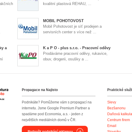
 akčních
kvalitní plastová REHAU, ...
MOBIL POHOTOVOST
Mobil Pohotovost je síť prodejen a
.
servisních center s více než ...
ky a
K a P O - plus s.r.o. - Pracovní oděvy
Prodáváme pracovní oděvy, rukavice,
ní
obuv, drogerii, osušky a ...
Propagace na Najisto
Praktické služ
Agentura Najisto
Podnikáte? Pomůžeme vám s propagací na
Slevy
internetu. Jsme Google Premium Partner a
Bezšanonu
spadáme pod Economia, a.s. - jeden z
Daňová kalkul
největších mediálních domů v ČR.
Centrum firem
Email
Podpořit podnikání reklamou
Slovníky