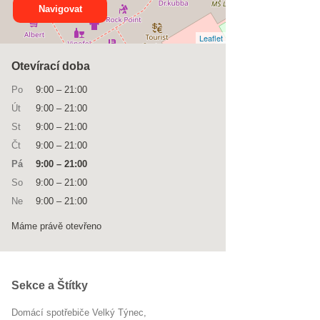
Navigovat
Leaflet
Otevírací doba
Po
9:00
–
21:00
Út
9:00
–
21:00
St
9:00
–
21:00
Čt
9:00
–
21:00
Pá
9:00
–
21:00
So
9:00
–
21:00
Ne
9:00
–
21:00
Máme právě otevřeno
Sekce a Štítky
Domácí spotřebiče Velký Týnec