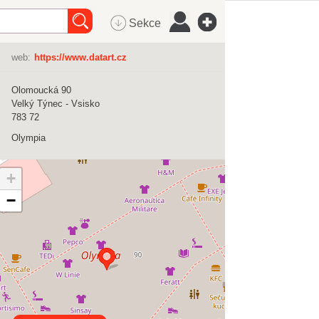
Sekce
web:
https://www.datart.cz
Olomoucká 90
Velký Týnec - Vsisko
783 72
Olympia
+
−