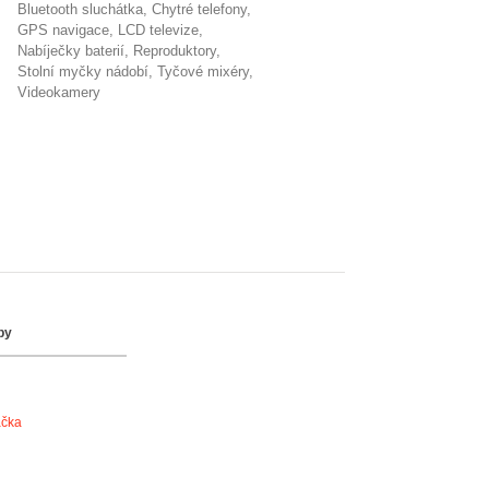
bluetooth sluchátka
chytré telefony
GPS navigace
LCD televize
nabíječky baterií
reproduktory
stolní myčky nádobí
tyčové mixéry
videokamery
by
ačka