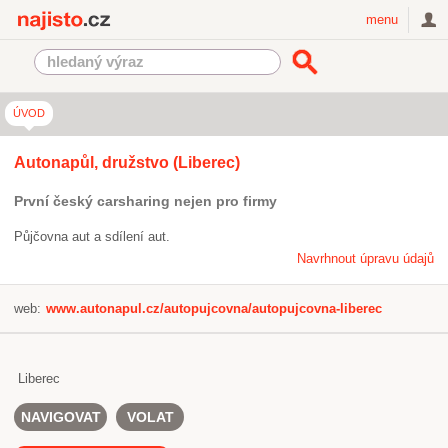
Najisto.cz
menu
ÚVOD
Autonapůl, družstvo (Liberec)
První český carsharing nejen pro firmy
Půjčovna aut a sdílení aut.
Navrhnout úpravu údajů
web:
www.autonapul.cz/autopujcovna/autopujcovna-liberec
Liberec
NAVIGOVAT
VOLAT