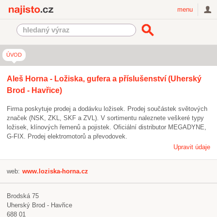
Najisto.cz
menu
ÚVOD
Aleš Horna - Ložiska, gufera a příslušenství (Uherský
Brod - Havřice)
Firma poskytuje prodej a dodávku ložisek. Prodej součástek světových
značek (NSK, ZKL, SKF a ZVL). V sortimentu naleznete veškeré typy
ložisek, klínových řemenů a pojistek. Oficiální distributor MEGADYNE,
G-FIX. Prodej elektromotorů a převodovek.
Upravit údaje
web:
www.loziska-horna.cz
Brodská 75
Uherský Brod - Havřice
688 01