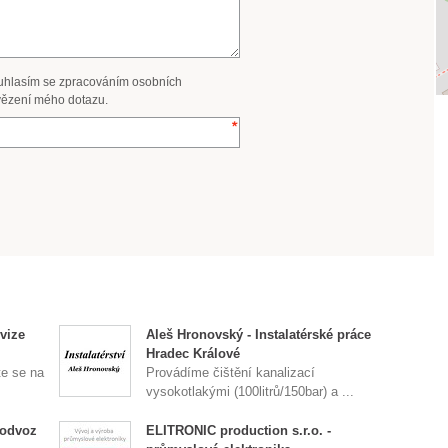
uhlasím se zpracováním osobních
ězení mého dotazu.
evize
Aleš Hronovský - Instalatérské práce
Hradec Králové
te se na
Provádíme čištění kanalizací
vysokotlakými (100litrů/150bar) a ...
 odvoz
ELITRONIC production s.r.o. -