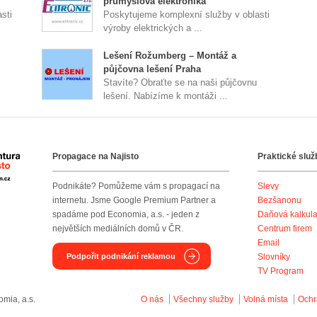
průmyslová elektronika
sti
Poskytujeme komplexní služby v oblasti
výroby elektrických a ...
Lešení Rožumberg – Montáž a
půjčovna lešení Praha
Stavíte? Obraťte se na naši půjčovnu
lešení. Nabízíme k montáži ...
Propagace na Najisto
Praktické služ
Agentura Najisto
Podnikáte? Pomůžeme vám s propagací na
Slevy
internetu. Jsme Google Premium Partner a
Bezšanonu
spadáme pod Economia, a.s. - jeden z
Daňová kalkul
největších mediálních domů v ČR.
Centrum firem
Email
Podpořit podnikání reklamou
Slovníky
TV Program
mia, a.s.
O nás
Všechny služby
Volná místa
Ochr