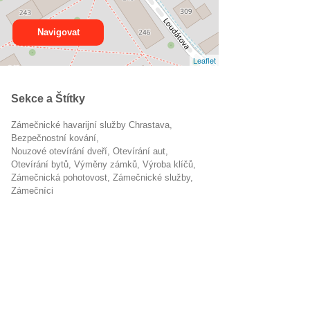
Navigovat
Leaflet
Sekce a Štítky
Zámečnické havarijní služby Chrastava
bezpečnostní kování
nouzové otevírání dveří
otevírání aut
otevírání bytů
výměny zámků
výroba klíčů
zámečnická pohotovost
zámečnické služby
zámečníci