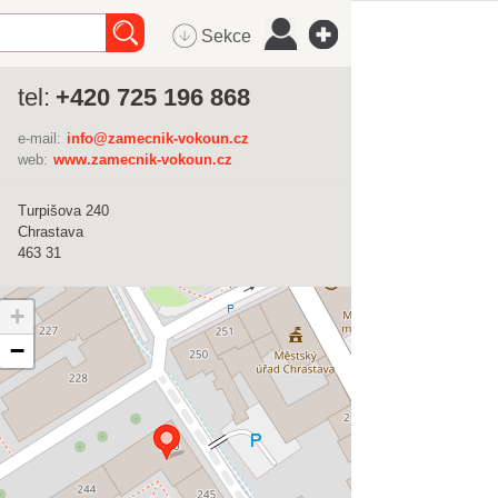
Sekce
tel:
+420 725 196 868
e-mail:
info@zamecnik-vokoun.cz
web:
www.zamecnik-vokoun.cz
Turpišova 240
Chrastava
463 31
+
−