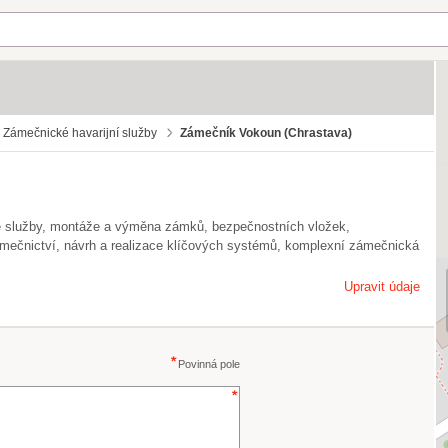
Zámečnické havarijní služby
Zámečník Vokoun (Chrastava)
ké služby, montáže a výměna zámků, bezpečnostních vložek,
ámečnictví, návrh a realizace klíčových systémů, komplexní zámečnická
Upravit údaje
Povinná pole