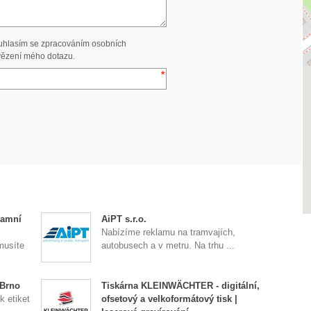
uhlasím se zpracováním osobních
ězení mého dotazu.
lamní
AiPT s.r.o.
Nabízíme reklamu na tramvajích,
musíte
autobusech a v metru. Na trhu ...
 Brno
Tiskárna KLEINWÄCHTER - digitální,
k etiket
ofsetový a velkoformátový tisk |