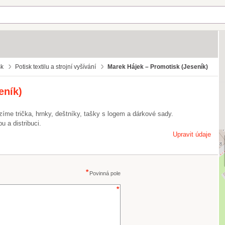
sk
Potisk textilu a strojní vyšívání
Marek Hájek – Promotisk (Jeseník)
eník)
zíme trička, hrnky, deštníky, tašky s logem a dárkové sady.
 a distribuci.
Upravit údaje
Povinná pole