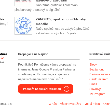
laserové gravírování
Nabízíme grafické zpracování,
plnobarevný ofsetový a digitální ...
tek
ZANOKOV, spol. s r.o. - Odznaky,
firmy?
medaile
Naše společnost se zabývá převážně
zakázkovou výrobou. Vyrábí ...
Propagace na Najisto
Praktické služ
Agentura Najisto
Podnikáte? Pomůžeme vám s propagací na
Slevy
internetu. Jsme Google Premium Partner a
Bezšanonu
spadáme pod Economia, a.s. - jeden z
Daňová kalkul
největších mediálních domů v ČR.
Centrum firem
Email
Podpořit podnikání reklamou
Slovníky
TV Program
mia, a.s.
O nás
Všechny služby
Volná místa
Ochr