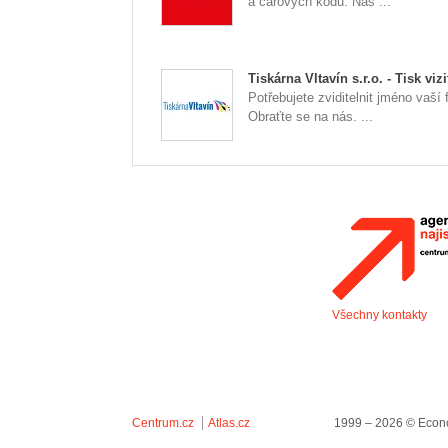
a čárových kódů. Náš ...
Tiskárna Vltavín s.r.o. - Tisk vizi
Potřebujete zviditelnit jméno vaší 
Obraťte se na nás. ...
Všechny kontakty
Centrum.cz
Atlas.cz
1999 – 2026 © Econo