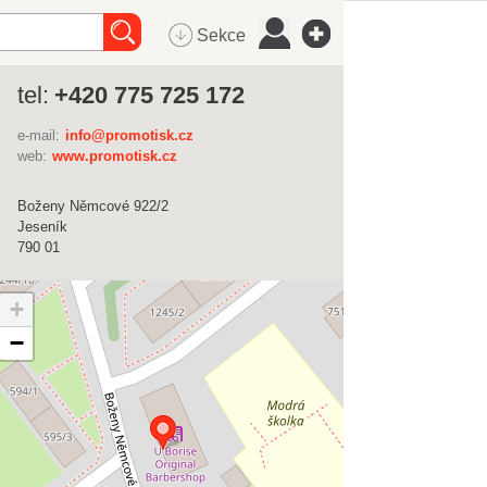
Sekce
tel:
+420 775 725 172
e-mail:
info@promotisk.cz
web:
www.promotisk.cz
Boženy Němcové 922/2
Jeseník
790 01
+
−