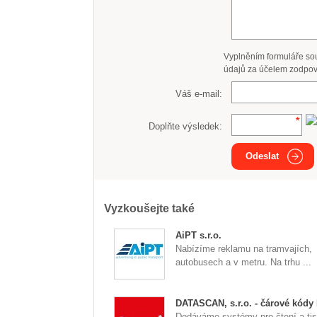
Vyplněním formuláře so
údajů za účelem zodpov
Váš e-mail:
Doplňte výsledek:
Odeslat
Vyzkoušejte také
AiPT s.r.o.
Nabízíme reklamu na tramvajích,
autobusech a v metru. Na trhu ...
DATASCAN, s.r.o. - čárové kódy
Dodáváme systémy pro čtení a tis