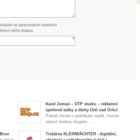
uhlasím se zpracováním osobních
ězení mého dotazu.
Karel Zeman – DTP studio – reklamní
igelitové tašky a dárky Ústí nad Orlicí
Pokud chcete v podnikání uspět, musíte
oslovit širokou skupinu ...
 Brno
Tiskárna KLEINWÄCHTER - digitální,
k etiket
ofsetový a velkoformátový tisk |