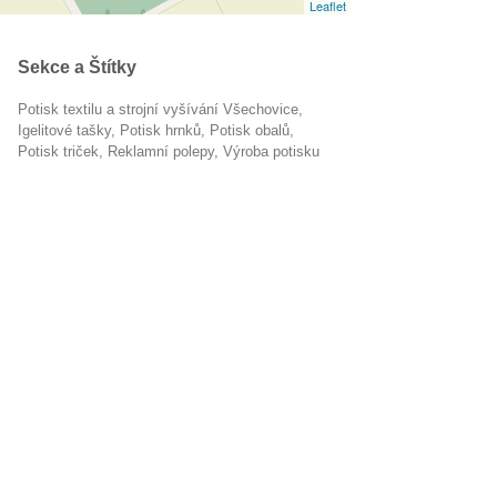
Leaflet
Sekce a Štítky
Potisk textilu a strojní vyšívání Všechovice
igelitové tašky
potisk hrnků
potisk obalů
potisk triček
reklamní polepy
výroba potisku