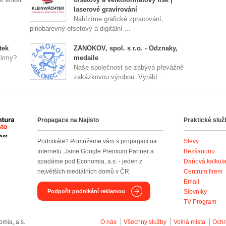
laserové gravírování
Nabízíme grafické zpracování,
plnobarevný ofsetový a digitální ...
tek
ZANOKOV, spol. s r.o. - Odznaky,
firmy?
medaile
Naše společnost se zabývá převážně
zakázkovou výrobou. Vyrábí ...
Propagace na Najisto
Praktické služ
Agentura Najisto
Podnikáte? Pomůžeme vám s propagací na
Slevy
internetu. Jsme Google Premium Partner a
Bezšanonu
spadáme pod Economia, a.s. - jeden z
Daňová kalkul
největších mediálních domů v ČR.
Centrum firem
Email
Podpořit podnikání reklamou
Slovníky
TV Program
mia, a.s.
O nás
Všechny služby
Volná místa
Ochr