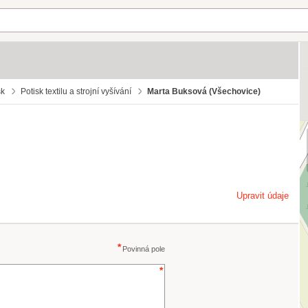
sk
Potisk textilu a strojní vyšívání
Marta Buksová (Všechovice)
Upravit údaje
Povinná pole