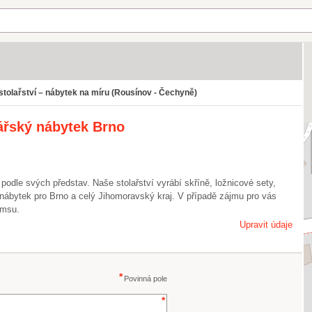
stolařství – nábytek na míru (Rousínov - Čechyně)
lářský nábytek Brno
podle svých představ. Naše stolařství vyrábí skříně, ložnicové sety,
nábytek pro Brno a celý Jihomoravský kraj. V případě zájmu pro vás
ímsu.
Upravit údaje
Povinná pole