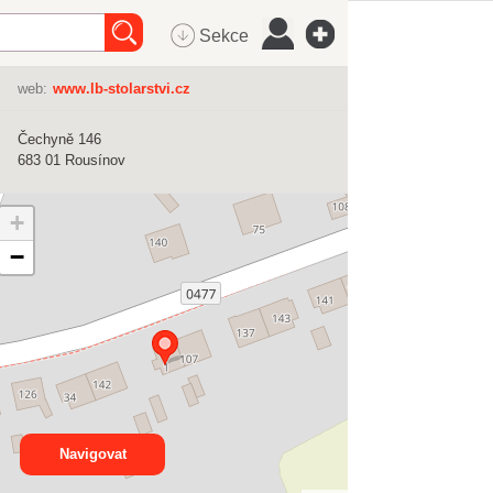
Sekce
web:
www.lb-stolarstvi.cz
Čechyně 146
683 01
Rousínov
+
−
Navigovat