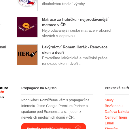
dlouholetou tradicí výroby ...
Matrace za hubičku - nejprodávanější
v
matrace v ČR
Nejprodávanější české matrace v akčních
slevách s dopravou ...
sní
Lakýrnictví Roman Herák - Renovace
oken a dveří
Provádíme lakýrnické a malířské práce,
renovace oken i dveří ...
Propagace na Najisto
Praktické služ
Agentura Najisto
Podnikáte? Pomůžeme vám s propagací na
Slevy
internetu. Jsme Google Premium Partner a
Bezšanonu
spadáme pod Economia, a.s. - jeden z
Daňová kalkul
největších mediálních domů v ČR.
Centrum firem
Email
Podpořit podnikání reklamou