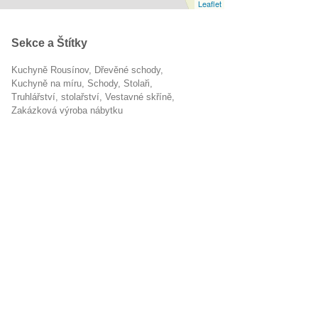
Leaflet
Sekce a Štítky
Kuchyně Rousínov
dřevěné schody
kuchyně na míru
schody
stolaři
Truhlářství, stolařství
vestavné skříně
zakázková výroba nábytku