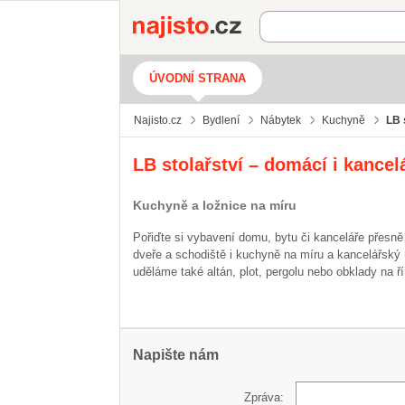
Najisto.cz
ÚVODNÍ STRANA
Najisto.cz
Bydlení
Nábytek
Kuchyně
LB 
LB stolařství – domácí i kance
Kuchyně a ložnice na míru
Pořiďte si vybavení domu, bytu či kanceláře přesně 
dveře a schodiště i kuchyně na míru a kancelářský 
uděláme také altán, plot, pergolu nebo obklady na ř
Napište nám
Zpráva: