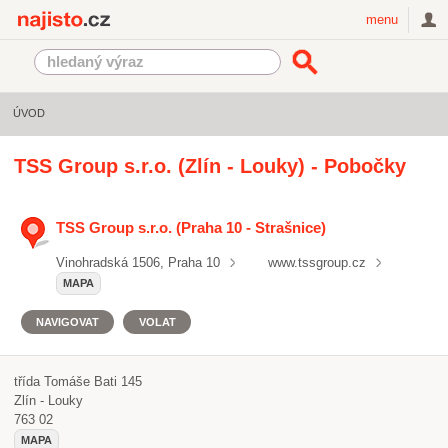
Najisto.cz
menu
ÚVOD
TSS Group s.r.o. (Zlín - Louky) - Pobočky
TSS Group s.r.o. (Praha 10 - Strašnice)
Vinohradská 1506, Praha 10
www.tssgroup.cz
MAPA
NAVIGOVAT
VOLAT
třída Tomáše Bati 145
Zlín - Louky
763 02
MAPA