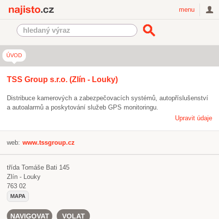
Najisto.cz
menu
ÚVOD
TSS Group s.r.o. (Zlín - Louky)
Distribuce kamerových a zabezpečovacích systémů, autopříslušenství
a autoalarmů a poskytování služeb GPS monitoringu.
Upravit údaje
web:
www.tssgroup.cz
třída Tomáše Bati 145
Zlín - Louky
763 02
MAPA
NAVIGOVAT
VOLAT