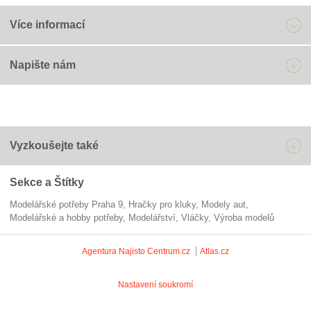
Více informací
Napište nám
Vyzkoušejte také
Sekce a Štítky
Modelářské potřeby Praha 9
hračky pro kluky
modely aut
Modelářské a hobby potřeby
modelářství
vláčky
výroba modelů
Agentura Najisto
Centrum.cz
Atlas.cz
Nastavení soukromí