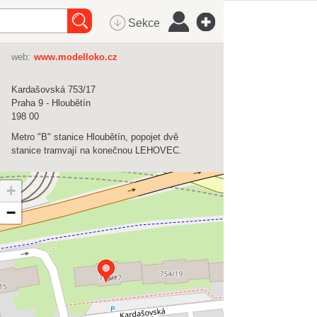
Sekce
web:
www.modelloko.cz
Kardašovská 753/17
Praha 9 - Hloubětín
198 00
Metro "B" stanice Hloubětín, popojet dvě
stanice tramvají na konečnou LEHOVEC.
+
−