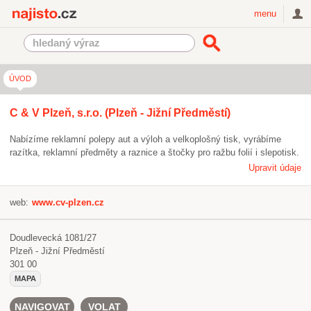
Najisto.cz
menu
ÚVOD
C & V Plzeň, s.r.o. (Plzeň - Jižní Předměstí)
Nabízíme reklamní polepy aut a výloh a velkoplošný tisk, vyrábíme
razítka, reklamní předměty a raznice a štočky pro ražbu folií i slepotisk.
Upravit údaje
web:
www.cv-plzen.cz
Doudlevecká 1081/27
Plzeň - Jižní Předměstí
301 00
MAPA
NAVIGOVAT
VOLAT