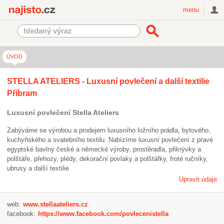
Najisto.cz
menu
ÚVOD
STELLA ATELIERS - Luxusní povlečení a další textilie
Příbram
Luxusní povlečení Stella Ateliers
Zabýváme se výrobou a prodejem luxusního ložního prádla, bytového,
kuchyňského a svatebního textilu. Nabízíme luxusní povlečení z pravé
egyptské bavlny české a německé výroby, prostěradla, přikrývky a
polštáře, přehozy, plédy, dekorační povlaky a polštářky, froté ručníky,
ubrusy a další textilie.
Upravit údaje
web:
www.stellaateliers.cz
facebook:
https://www.facebook.com/povlecenistella