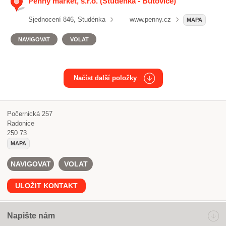
Penny market, s.r.o. (Studénka - Butovice)
Sjednocení 846, Studénka
www.penny.cz
MAPA
NAVIGOVAT
VOLAT
Načíst další položky
Počernická 257
Radonice
250 73
MAPA
NAVIGOVAT
VOLAT
ULOŽIT KONTAKT
Napište nám