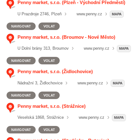
Penny market, s.r.o. (Plzeň - Východní Předměstí)
U Prazdroje 2746, Plzeň
www.penny.cz
MAPA
NAVIGOVAT
VOLAT
Penny market, s.r.o. (Broumov - Nové Město)
U Dolní brány 313, Broumov
www.penny.cz
MAPA
NAVIGOVAT
VOLAT
Penny market, s.r.o. (Židlochovice)
Nádražní 3, Židlochovice
www.penny.cz
MAPA
NAVIGOVAT
VOLAT
Penny market, s.r.o. (Strážnice)
Veselská 1868, Strážnice
www.penny.cz
MAPA
NAVIGOVAT
VOLAT