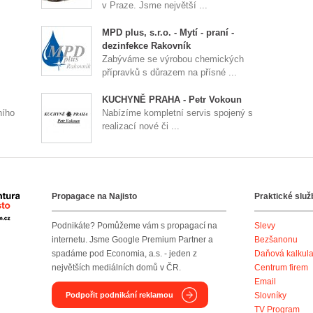
v Praze. Jsme největší ...
MPD plus, s.r.o. - Mytí - praní -
dezinfekce Rakovník
Zabýváme se výrobou chemických
přípravků s důrazem na přísné ...
KUCHYNĚ PRAHA - Petr Vokoun
ního
Nabízíme kompletní servis spojený s
realizací nové či ...
Propagace na Najisto
Praktické služ
Agentura Najisto
Podnikáte? Pomůžeme vám s propagací na
Slevy
internetu. Jsme Google Premium Partner a
Bezšanonu
spadáme pod Economia, a.s. - jeden z
Daňová kalkul
největších mediálních domů v ČR.
Centrum firem
Email
Podpořit podnikání reklamou
Slovníky
TV Program