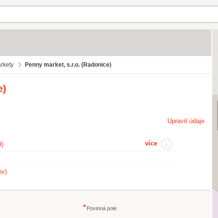
rkety
Penny market, s.r.o. (Radonice)
e)
Upravit údaje
více
9)
ov)
Povinná pole