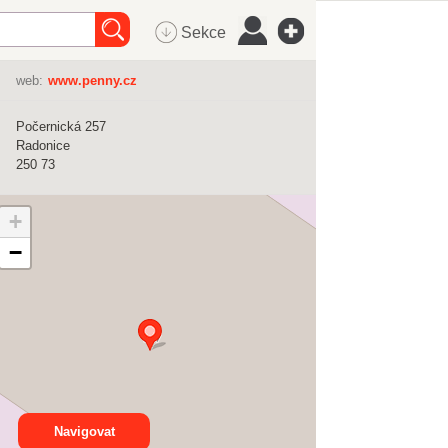
Sekce
web:
www.penny.cz
Počernická 257
Radonice
250 73
+
−
Navigovat