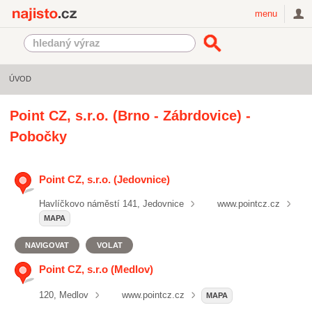
Najisto.cz
menu
ÚVOD
Point CZ, s.r.o. (Brno - Zábrdovice) -
Pobočky
Point CZ, s.r.o. (Jedovnice)
Havlíčkovo náměstí 141, Jedovnice
www.pointcz.cz
MAPA
NAVIGOVAT
VOLAT
Point CZ, s.r.o (Medlov)
120, Medlov
www.pointcz.cz
MAPA