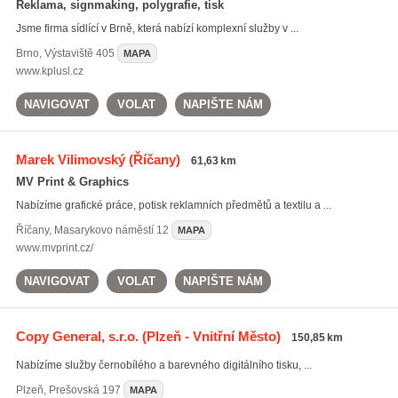
Reklama, signmaking, polygrafie, tisk
Jsme firma sídlící v Brně, která nabízí komplexní služby v ...
Brno
,
Výstaviště 405
MAPA
www.kplusl.cz
NAVIGOVAT
VOLAT
NAPIŠTE NÁM
Marek Vilimovský
(Říčany)
61,63 km
MV Print & Graphics
Nabízíme grafické práce, potisk reklamních předmětů a textilu a ...
Říčany
,
Masarykovo náměstí 12
MAPA
www.mvprint.cz/
NAVIGOVAT
VOLAT
NAPIŠTE NÁM
Copy General, s.r.o.
(Plzeň - Vnitřní Město)
150,85 km
Nabízíme služby černobílého a barevného digitálního tisku, ...
Plzeň
,
Prešovská 197
MAPA