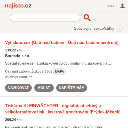
Najisto.cz
menu
SEKCE
ŠTÍTKY
Související sekce/štítky
Najisto.cz
tisk letáků
Vytisknuti.cz
(Ústí nad Labem - Ústí nad Labem-centrum)
tisk letáků
(447)
139,22 km
tisk plakátů
(303)
Bordado s.r.o.
tisk katalogů
(236)
Specializujeme se na zakázkovou výrobu digitálního zpracování a ...
Všechny související štítky
Ústí nad Labem
,
Žižkova 3363
MAPA
www.vytisknuti.cz
NAVIGOVAT
VOLAT
NAPIŠTE NÁM
Tiskárna KLEINWÄCHTER - digitální, ofsetový a
velkoformátový tisk | laserové gravírování
(Frýdek-Místek)
206,24 km
Nabízíme grafické zpracování, plnobarevný ofsetový a digitální ...