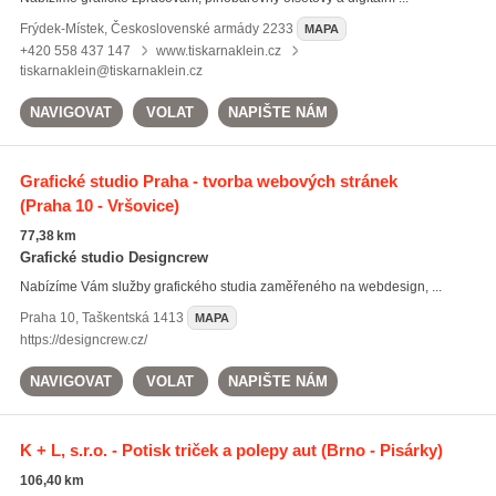
Frýdek-Místek
,
Československé armády 2233
MAPA
+420 558 437 147
www.tiskarnaklein.cz
tiskarnaklein@tiskarnaklein.cz
NAVIGOVAT
VOLAT
NAPIŠTE NÁM
Grafické studio Praha - tvorba webových stránek
(Praha 10 - Vršovice)
77,38 km
Grafické studio Designcrew
Nabízíme Vám služby grafického studia zaměřeného na webdesign, ...
Praha 10
,
Taškentská 1413
MAPA
https://designcrew.cz/
NAVIGOVAT
VOLAT
NAPIŠTE NÁM
K + L, s.r.o. - Potisk triček a polepy aut
(Brno - Pisárky)
106,40 km