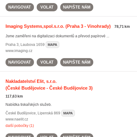
NAVIGOVAT
VOLAT
NAPIŠTE NÁM
Imaging Systems,spol.s.r.o.
(Praha 3 - Vinohrady)
78,71 km
Jsme zaměřeni na digitalizaci dokumentů a převod papírové ...
Praha 3
,
Laubova 1659
MAPA
www.imaging.cz
NAVIGOVAT
VOLAT
NAPIŠTE NÁM
Nakladatelství Elit, s.r.o.
(České Budějovice - České Budějovice 3)
117,63 km
Nabídka tiskařských služeb.
České Budějovice
,
Lipenská 869
MAPA
www.naelit.cz
další pobočky (1)