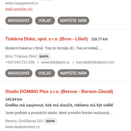
www.copygeneral.cz
další pobočky (5)
NAVIGOVAT
VOLAT
NAPIŠTE NÁM
Tiskárna Didot, spol. s r.o.
(Brno - Líšeň)
110,77 km
Moderní tiskárna v Brně. Tisk do formátu B1. Tisk od letáků, ...
Brno
,
Trnkova 2944
MAPA
+420 543 215 538
www.didotpack.cz
kuncak@didotpack.com
NAVIGOVAT
VOLAT
NAPIŠTE NÁM
Studio DOMINO Plus s.r.o.
(Beroun - Beroun-Závodí)
100,94 km
Grafika má zaujmout, tisk má sloužit, reklama má být vidět!
Jsme grafické a produkční studio, které pomáhá firmám realizovat ...
Beroun
,
Dvořákova 202
MAPA
www.studiodomino.cz