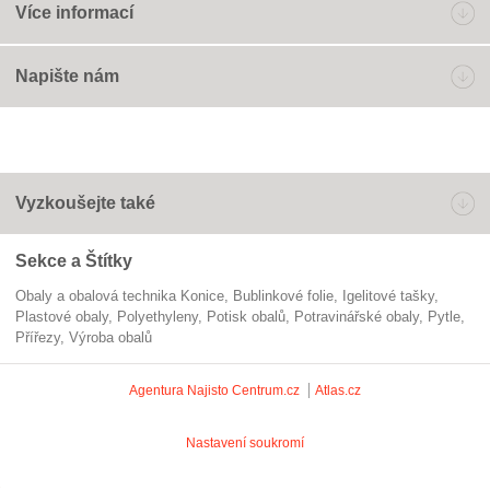
Více informací
Napište nám
Vyzkoušejte také
Sekce a Štítky
Obaly a obalová technika Konice
bublinkové folie
igelitové tašky
Plastové obaly
polyethyleny
potisk obalů
potravinářské obaly
pytle
přířezy
výroba obalů
Agentura Najisto
Centrum.cz
Atlas.cz
Nastavení soukromí