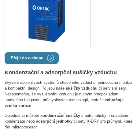
Přejít do e-shopu
Kondenzační a adsorpční sušičky vzduchu
Zvýšení spolehlivosti systémů stlačeného vzduchu, jednoduchá montáž
a kompaktní design. To jsou naše
sušičky vzduchu
či servisní sety.
Nezapomeňte, že vysušování vzduchu je nutným předpokladem
správného fungování průmyslových technologií, protože
zabraňuje
vzniku koroze
.
Objednat si můžete
kondenzační sušičky
s automatickým odváděním
kondenzátu nebo
adsorpční jednotky
či sety X-DRY pro průmysl, které
řídí mikroprocesor.