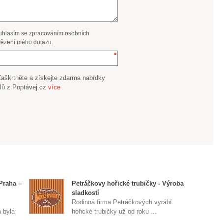
uhlasím se zpracováním osobních
ězení mého dotazu.
Zaškrtněte a získejte zdarma nabídky
lů z Poptávej.cz
více
Praha –
Petráčkovy hořické trubičky - Výroba
sladkostí
Rodinná firma Petráčkových vyrábí
 byla
hořické trubičky už od roku ...