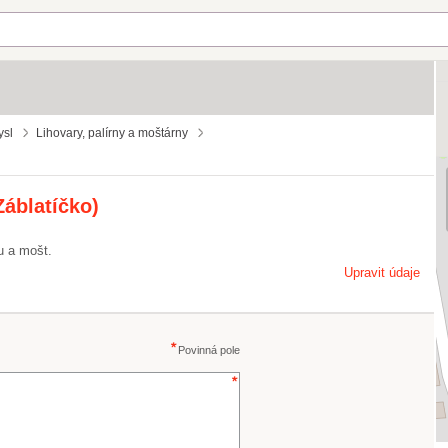
ysl
Lihovary, palírny a moštárny
Záblatíčko)
u a mošt.
Upravit údaje
Povinná pole