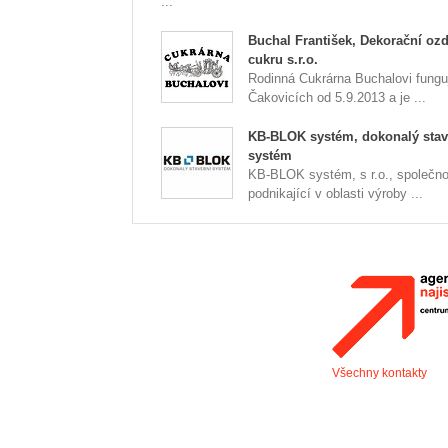
...
Buchal František, Dekorační oz
cukru s.r.o.
Rodinná Cukrárna Buchalovi fungu
Čakovicích od 5.9.2013 a je ...
KB-BLOK systém, dokonalý stav
systém
KB-BLOK systém, s r.o., společno
podnikající v oblasti výroby ...
Všechny kontakty