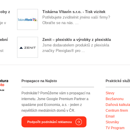
doby z
Tiskárna Vltavín s.r.o. - Tisk vizitek
Potřebujete zviditelnit jméno vaší firmy?
je v
Obraťte se na nás. ...
ební
Zenit – plexisklo a výrobky z plexiskla
Jsme dodavatelem produktů z plexiskla
st
značky Plexiglas® pro ...
Propagace na Najisto
Praktické služ
Agentura Najisto
Podnikáte? Pomůžeme vám s propagací na
Slevy
internetu. Jsme Google Premium Partner a
Bezšanonu
spadáme pod Economia, a.s. - jeden z
Daňová kalkul
největších mediálních domů v ČR.
Centrum firem
Email
Podpořit podnikání reklamou
Slovníky
TV Program