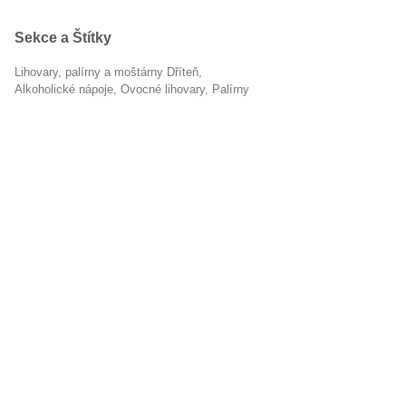
Sekce a Štítky
Lihovary, palírny a moštárny Dříteň
alkoholické nápoje
ovocné lihovary
palírny