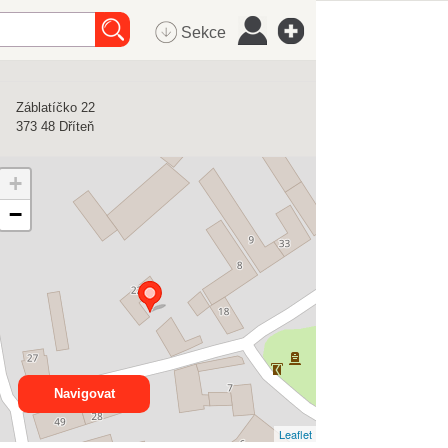
Sekce
Záblatíčko 22
373 48
Dříteň
+
−
Navigovat
Leaflet